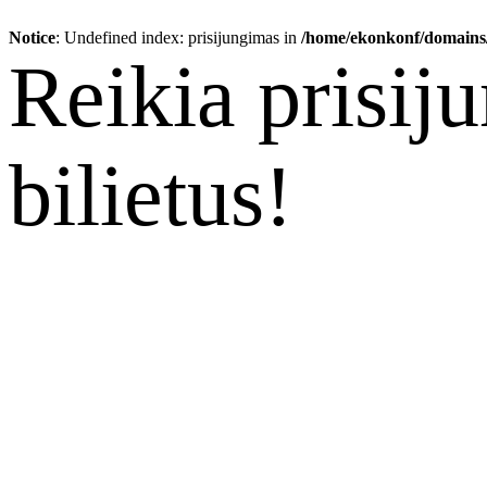
Notice
: Undefined index: prisijungimas in
/home/ekonkonf/domains/
Reikia prisij
bilietus!