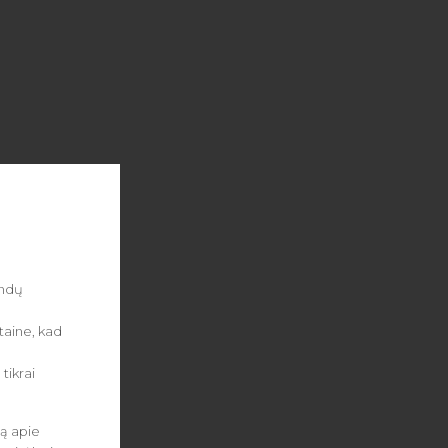
andų
etaine, kad
tikrai
ją apie