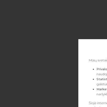
Mūsų svetai
Prival
naudoji
Statist
galėtum
Marke
naršykl
Šioje inter