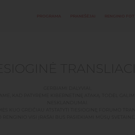
PROGRAMA
PRANEŠĖJAI
RENGINIO FO
ESIOGINĖ TRANSLIAC
GERBIAMI DALYVIAI,
ME, KAD PATYRĖME KIBERNETINĘ ATAKĄ. TODĖL GALIMI
NESKLANDUMAI.
ĖS KUO GREIČIAU ATSTATYTI TIESIOGINĘ FORUMO TRAN
 RENGINIO VISI ĮRAŠAI BUS PASIEKIAMI MŪSŲ SVETAINĖ