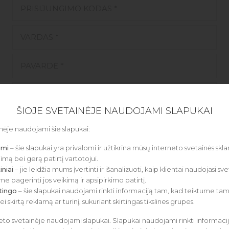
ŠIOJE SVETAINĖJE NAUDOJAMI SLAPUKAI
nėje naudojami šie slapukai:
omi
– šie slapukai yra privalomi ir užtikrina mūsų interneto svetainės skl
mą bei gerą patirtį vartotojui.
PRISIJUNGTI →
iniai
– jie leidžia mums įvertinti ir išanalizuoti, kaip klientai naudojasi sv
e pagerinti jos veikimą ir apsipirkimo patirtį.
tingo
– šie slapukai naudojami rinkti informaciją tam, kad teiktume tam 
ei skirtą reklamą ar turinį, sukuriant skirtingas tikslines grupes.
neto svetainėje naudojami slapukai. Slapukai naudojami rinkti informaci