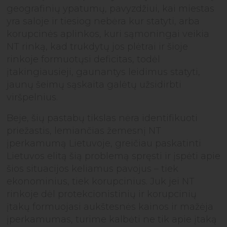
geografinių ypatumų, pavyzdžiui, kai miestas
yra saloje ir tiesiog nebėra kur statyti, arba
korupcinės aplinkos, kuri sąmoningai veikia
NT rinką, kad trukdytų jos plėtrai ir šioje
rinkoje formuotųsi deficitas, todėl
įtakingiausieji, gaunantys leidimus statyti,
jaunų šeimų sąskaita galėtų užsidirbti
viršpelnius.
Beje, šių pastabų tikslas nėra identifikuoti
priežastis, lemiančias žemesnį NT
įperkamumą Lietuvoje, greičiau paskatinti
Lietuvos elitą šią problemą spręsti ir įspėti apie
šios situacijos keliamus pavojus – tiek
ekonominius, tiek korupcinius. Juk jei NT
rinkoje dėl protekcionistinių ir korupcinių
įtakų formuojasi aukštesnės kainos ir mažėja
įperkamumas, turime kalbėti ne tik apie įtaką