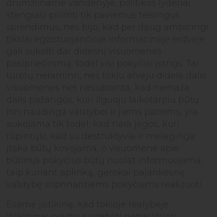
drumzliname vandenyje, politikos lyderiai
stengiasi priimti tik pavienius teisingus
sprendimus, nes bijo, kad per daug ambicingi
tikslai egzistuojančioje informacinėje erdvėje
gali sukelti dar didesnį visuomenės
pasipriešinimą, todėl visi pokyčiai įstrigs. Tai
turėtų neraminti, nes tokiu atveju didelė dalis
visuomenės net nesupranta, kad nemaža
dalis pažangos, kuri ilguoju laikotarpiu būtų
itin naudinga valstybei ir jiems patiems, yra
aukojama tik todėl, kad nėra jėgos, kuri
rūpintųsi, kad su destruktyvia ir melaginga
įtaka būtų kovojama, o visuomenė apie
būtinus pokyčius būtų nuolat informuojama,
taip kuriant aplinką, gerokai palankesnę
valstybę stiprinantiems pokyčiams realizuoti.
Esame įsitikinę, kad tokioje realybėje
išskirtinai svarbu sugebėti nepasiduoti