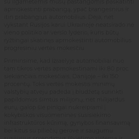
su ilgametėmis mūsų pastangomis paskatinti
apmokestinti prabangą, ypač brangesnius ir
itin prabangius automobilius. Deja, net
vykstant Rusijos karui Ukrainoje neatsirado nė
vieno politiko ar verslo lyderio, kuris būtų
ryžtingai skatinęs apmokestinti automobilius
progresiniu vertės mokesčiu.
Priminsime, kad Izraelyje automobiliai nuo
tam tikros vertės apmokestinami iki 80 proc.
siekiančiais mokesčiais, Danijoje – iki 150
procentų. Toks vertės mokestis minimų
valstybių atveju padeda į biudžetą surinkti
papildomus šimtus milijonų, net milijardus
eurų, galop šie pinigai nukreipiami į
kokybiškos visuomeninės susisiekimo
infrastruktūros kūrimą, gynybos finansavimą
bei kitus su piliečių gerove ir saugumu
susijusius sprendimus (švietimo sistemą ir