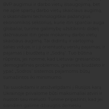
BVP augimui ir darbo vietų išsaugojimą, bet
ne apie spartų darbo vietų skaičiaus augimą,
o skatindami technologiškai pažangius
ekonomikos sektorius, kurie itin sparčiai auga
globaliai, turime galimybę užsitikrinti didelį
dažniausiai itin gerai mokamų darbo vietų
skaičiaus augimą. Tai didintų ir vartojimą
šalies viduje, ir į jį orientuotų verslų pajamas, ir
pajamas į biudžetą ir „Sodrą“. Tuo būtina
rūpintis, jei norime, kad Lietuvai gresiančios
demografinės problemos, grėsmės biudžeto ir
ypač „Sodros“ sistemos pajamoms būtų
sumažintos iki minimumo.
Tai suvokdami ir atsižvelgdami į Rusijos karą
Ukrainoje privalome būti maksimaliai atviri ir
nustoti sau meluoti. Turime pripažinti, kad jei
šiandien galime džiaugtis dėmesiu