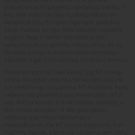
susiurbiama NT projektų vykdytojų, bankų ir
kitų šios sistemos dalyvių daug labiau nei
daugelyje kitų Europos Sąjungos valstybių.
Taigi, mažiau pinigų lieka tobulėti, vaikams
auginti, kaip ir išleisti laisvalaikiui bei
vartojimui, kuris gyvintų vidaus rinką. Be to,
daugiau pinigų koncentruojasi stambiojo
kapitalo, o gal ir korupcinių struktūrų rankose.
Kodėl korupcinių? Nes kainų lygį NT rinkoje
veikia daugybė veiksnių, tačiau keli iš jų yra
itin reikšmingi. Visų pirma, NT mokestis, kurio
nebuvimas prioritetizuoja investicijas į NT ir
taip didina kainas. Kiti ne mažiau svarbūs, o
tam tikrais atvejais – ir dar galingesni,
veiksniai yra rinkos ribotumas ir
neskaidrumas. Kai NT rinkos ir pasiūlos, kuri
mažintų kainas, plėtra yra ribojama tam tikrų