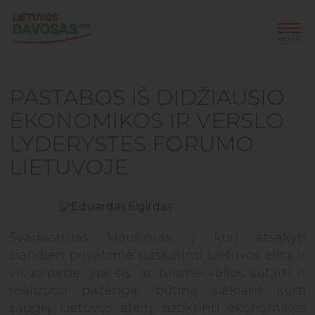
MENIU
MENIU
PASTABOS IŠ DIDŽIAUSIO
PROGRAMA
EKONOMIKOS IR VERSLO
PRANEŠĖJAI
LYDERYSTĖS FORUMO
LIETUVOJE
PARTNERIAI
AKIMIRKOS
Svarbiausias klausimas, į kurį atsakyti
RENGINIO FOTO
šiandien privalome paskatinti Lietuvos elitą ir
visuomenę, yra šis: ar turime valios sutarti ir
EN
realizuoti pažangą, būtiną siekiant kurti
saugią Lietuvos ateitį, užtikrinti ekonomikos