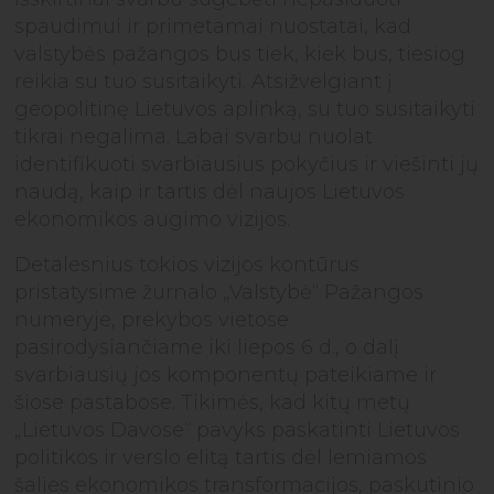
spaudimui ir primetamai nuostatai, kad
valstybės pažangos bus tiek, kiek bus, tiesiog
reikia su tuo susitaikyti. Atsižvelgiant į
geopolitinę Lietuvos aplinką, su tuo susitaikyti
tikrai negalima. Labai svarbu nuolat
identifikuoti svarbiausius pokyčius ir viešinti jų
naudą, kaip ir tartis dėl naujos Lietuvos
ekonomikos augimo vizijos.
Detalesnius tokios vizijos kontūrus
pristatysime žurnalo „Valstybė“ Pažangos
numeryje, prekybos vietose
pasirodysiančiame iki liepos 6 d., o dalį
svarbiausių jos komponentų pateikiame ir
šiose pastabose. Tikimės, kad kitų metų
„Lietuvos Davose“ pavyks paskatinti Lietuvos
politikos ir verslo elitą tartis dėl lemiamos
šalies ekonomikos transformacijos, paskutinio