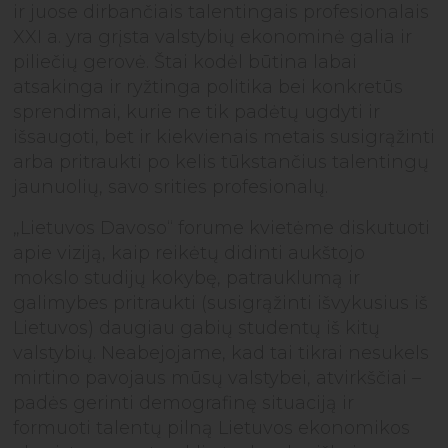
ir juose dirbančiais talentingais profesionalais
XXI a. yra grįsta valstybių ekonominė galia ir
piliečių gerovė. Štai kodėl būtina labai
atsakinga ir ryžtinga politika bei konkretūs
sprendimai, kurie ne tik padėtų ugdyti ir
išsaugoti, bet ir kiekvienais metais susigrąžinti
arba pritraukti po kelis tūkstančius talentingų
jaunuolių, savo srities profesionalų.
„Lietuvos Davoso“ forume kvietėme diskutuoti
apie viziją, kaip reikėtų didinti aukštojo
mokslo studijų kokybę, patrauklumą ir
galimybes pritraukti (susigrąžinti išvykusius iš
Lietuvos) daugiau gabių studentų iš kitų
valstybių. Neabejojame, kad tai tikrai nesukels
mirtino pavojaus mūsų valstybei, atvirkščiai –
padės gerinti demografinę situaciją ir
formuoti talentų pilną Lietuvos ekonomikos