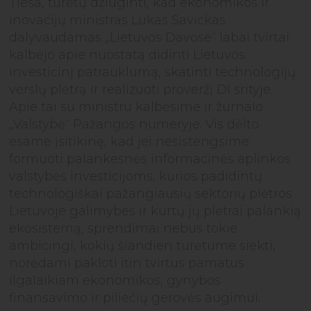
Tiesa, turėtų džiuginti, kad ekonomikos ir
inovacijų ministras Lukas Savickas
dalyvaudamas „Lietuvos Davose“ labai tvirtai
kalbėjo apie nuostatą didinti Lietuvos
investicinį patrauklumą, skatinti technologijų
verslų plėtrą ir realizuoti proveržį DI srityje.
Apie tai su ministru kalbėsime ir žurnalo
„Valstybė“ Pažangos numeryje. Vis dėlto
esame įsitikinę, kad jei nesistengsime
formuoti palankesnės informacinės aplinkos
valstybės investicijoms, kurios padidintų
technologiškai pažangiausių sektorių plėtros
Lietuvoje galimybes ir kurtų jų plėtrai palankią
ekosistemą, sprendimai nebus tokie
ambicingi, kokių šiandien turėtume siekti,
norėdami pakloti itin tvirtus pamatus
ilgalaikiam ekonomikos, gynybos
finansavimo ir piliečių gerovės augimui.