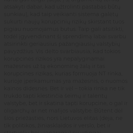
atsakyti dabar, kad užtrolinti pastabas būtų
sunkiau), kad taip veikianti sistema galėtų
sukurti naujų korupcinių rizikų skirstant tuos
pigiau nuomojamus butus. Taip gali atsitikti,
todėl įgyvendinant šį sprendimą labai svarbu
atsirinkti geriausius pažangiausių valstybių
pavyzdžius. Vis dėlto svarbiausia, kad tokios
korupcinės rizikos yra nepalyginamai
mažesnės už tą ekonominę žalą ir tas
korupcines rizikas, kurias formuoja NT rinka,
kurioje įperkamumas yra mažesnis, o nuomos
kainos didesnės. Bet ir vėl – tokia rinka ne tik
trukdo tapti klestinčia šeimų ir talentų
valstybe, bet ir skatina tapti korupcine, o gal ir
oligarchų ar net mafijos valstybe. Būtent dėl
šios priežasties, nors Lietuvos elitas (deja, ne
tik politikos, žiniasklaidos ir verslo, bet ir