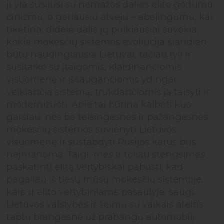
ji yra susijusi su nemažos dalies elito godumu,
cinizmu, o geriausiu atveju – abejingumu, kai,
tikėtina, didelė dalis jų puikiausiai suvokia,
kokia mokesčių sistemos evoliucija šiandien
būtų naudingiausia Lietuvai, tačiau tyli ir
susitaiko su įtaigomis, klaidinančiomis
visuomenę ir išsaugančiomis ydingai
veikiančią sistemą, trukdančiomis ją taisyti ir
modernizuoti. Apie tai būtina kalbėti kuo
garsiau, nes be teisingesnės ir pažangesnės
mokesčių sistemos suvienyti Lietuvos
visuomenę ir sustabdyti Rusijos karus bus
neįmanoma. Taigi, mes ir toliau stengsimės
paskatinti elitą vertybiškai pabusti, kad
pagaliau iš tiesų mūsų mokesčių sistemoje,
kaip ir elito vertybiniame pasaulyje, saugi
Lietuvos valstybės ir šeimų su vaikais ateitis
taptų brangesnė už prabangų automobilį.