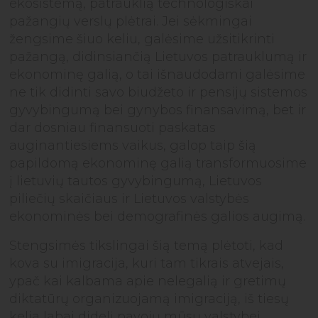
ekosistemą, patrauklią technologiškai
pažangių verslų plėtrai. Jei sėkmingai
žengsime šiuo keliu, galėsime užsitikrinti
pažangą, didinsiančią Lietuvos patrauklumą ir
ekonominę galią, o tai išnaudodami galėsime
ne tik didinti savo biudžeto ir pensijų sistemos
gyvybingumą bei gynybos finansavimą, bet ir
dar dosniau finansuoti paskatas
auginantiesiems vaikus, galop taip šią
papildomą ekonominę galią transformuosime
į lietuvių tautos gyvybingumą, Lietuvos
piliečių skaičiaus ir Lietuvos valstybės
ekonominės bei demografinės galios augimą.
Stengsimės tikslingai šią temą plėtoti, kad
kova su imigracija, kuri tam tikrais atvejais,
ypač kai kalbama apie nelegalią ir gretimų
diktatūrų organizuojamą imigraciją, iš tiesų
kelia labai didelį pavojų mūsų valstybei,