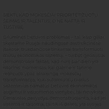
SIEKTI, KAD MOKESČIAI PRIORITETIZUOTŲ
ŠEIMAS IR TALENTUS, O NE NAFTĄ IR
TUŠTYBĘ.
Gilumines Lietuvos problemas – tai, kaip giliai
skęstame Rusijai naudingose destrukcinėse
įtakose, trukdančiose tinkamai transformuoti
mūsų ekonomikos sistemą, – turbūt geriausiai
demonstruoja faktas, kad nors šiandien yra
istorinis momentas, kai galime ir turime
realizuoti ypač atsakingą mokesčių
transformaciją, kuri suformuotų tvarius
sisteminius pamatus Lietuvos ekonomikos
augimui ir visuomenės vienybei, tai nevyksta.
Geriausias pavyzdys, demonstruojantis, kad jei
sistema ir taisoma, tai tik iš dalies, yra susijęs