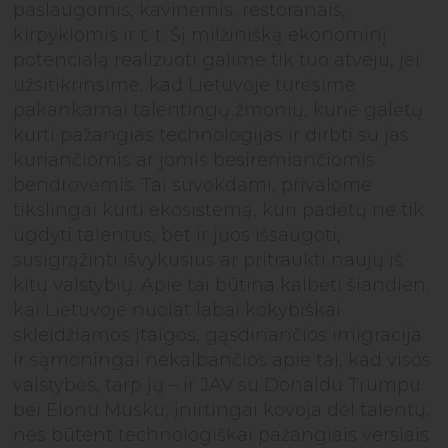
paslaugomis, kavinėmis, restoranais,
kirpyklomis ir t. t. Šį milžinišką ekonominį
potencialą realizuoti galime tik tuo atveju, jei
užsitikrinsime, kad Lietuvoje turėsime
pakankamai talentingų žmonių, kurie galėtų
kurti pažangias technologijas ir dirbti su jas
kuriančiomis ar jomis besiremiančiomis
bendrovėmis. Tai suvokdami, privalome
tikslingai kurti ekosistemą, kuri padėtų ne tik
ugdyti talentus, bet ir juos išsaugoti,
susigrąžinti išvykusius ar pritraukti naujų iš
kitų valstybių. Apie tai būtina kalbėti šiandien,
kai Lietuvoje nuolat labai kokybiškai
skleidžiamos įtaigos, gąsdinančios imigracija
ir sąmoningai nekalbančios apie tai, kad visos
valstybės, tarp jų – ir JAV su Donaldu Trumpu
bei Elonu Musku, įnirtingai kovoja dėl talentų,
nes būtent technologiškai pažangiais verslais