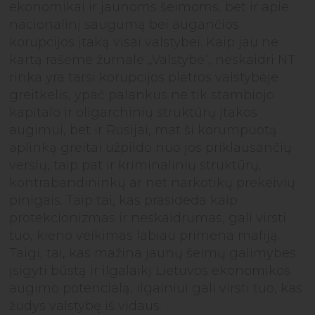
ekonomikai ir jaunoms šeimoms, bet ir apie
nacionalinį saugumą bei augančios
korupcijos įtaką visai valstybei. Kaip jau ne
kartą rašėme žurnale „Valstybė“, neskaidri NT
rinka yra tarsi korupcijos plėtros valstybėje
greitkelis, ypač palankus ne tik stambiojo
kapitalo ir oligarchinių struktūrų įtakos
augimui, bet ir Rusijai, mat ši korumpuotą
aplinką greitai užpildo nuo jos priklausančių
verslų, taip pat ir kriminalinių struktūrų,
kontrabandininkų ar net narkotikų prekeivių
pinigais. Taip tai, kas prasideda kaip
protekcionizmas ir neskaidrumas, gali virsti
tuo, kieno veikimas labiau primena mafiją.
Taigi, tai, kas mažina jaunų šeimų galimybes
įsigyti būstą ir ilgalaikį Lietuvos ekonomikos
augimo potencialą, ilgainiui gali virsti tuo, kas
žudys valstybę iš vidaus.