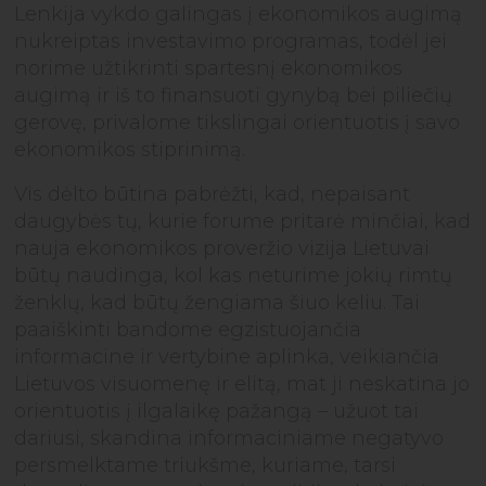
Lenkija vykdo galingas į ekonomikos augimą
nukreiptas investavimo programas, todėl jei
norime užtikrinti spartesnį ekonomikos
augimą ir iš to finansuoti gynybą bei piliečių
gerovę, privalome tikslingai orientuotis į savo
ekonomikos stiprinimą.
Vis dėlto būtina pabrėžti, kad, nepaisant
daugybės tų, kurie forume pritarė minčiai, kad
nauja ekonomikos proveržio vizija Lietuvai
būtų naudinga, kol kas neturime jokių rimtų
ženklų, kad būtų žengiama šiuo keliu. Tai
paaiškinti bandome egzistuojančia
informacine ir vertybine aplinka, veikiančia
Lietuvos visuomenę ir elitą, mat ji neskatina jo
orientuotis į ilgalaikę pažangą – užuot tai
dariusi, skandina informaciniame negatyvo
persmelktame triukšme, kuriame, tarsi