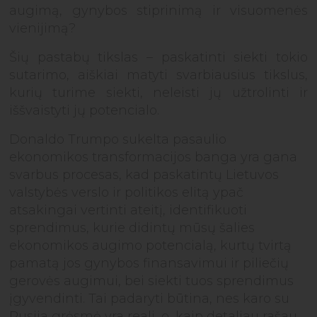
EN
augimą, gynybos stiprinimą ir visuomenės
vienijimą?
Šių pastabų tikslas – paskatinti siekti tokio
sutarimo, aiškiai matyti svarbiausius tikslus,
kurių turime siekti, neleisti jų užtrolinti ir
iššvaistyti jų potencialo.
Donaldo Trumpo sukelta pasaulio
ekonomikos transformacijos banga yra gana
svarbus procesas, kad paskatintų Lietuvos
valstybės verslo ir politikos elitą ypač
atsakingai vertinti ateitį, identifikuoti
sprendimus, kurie didintų mūsų šalies
ekonomikos augimo potencialą, kurtų tvirtą
pamatą jos gynybos finansavimui ir piliečių
gerovės augimui, bei siekti tuos sprendimus
įgyvendinti. Tai padaryti būtina, nes karo su
Rusija grėsmė yra reali, o, kaip detaliau rašau