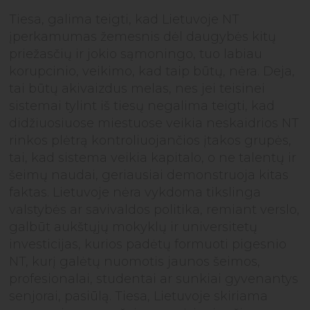
Tiesa, galima teigti, kad Lietuvoje NT
įperkamumas žemesnis dėl daugybės kitų
priežasčių ir jokio sąmoningo, tuo labiau
korupcinio, veikimo, kad taip būtų, nėra. Deja,
tai būtų akivaizdus melas, nes jei teisinei
sistemai tylint iš tiesų negalima teigti, kad
didžiuosiuose miestuose veikia neskaidrios NT
rinkos plėtrą kontroliuojančios įtakos grupės,
tai, kad sistema veikia kapitalo, o ne talentų ir
šeimų naudai, geriausiai demonstruoja kitas
faktas. Lietuvoje nėra vykdoma tikslinga
valstybės ar savivaldos politika, remiant verslo,
galbūt aukštųjų mokyklų ir universitetų
investicijas, kurios padėtų formuoti pigesnio
NT, kurį galėtų nuomotis jaunos šeimos,
profesionalai, studentai ar sunkiai gyvenantys
senjorai, pasiūlą. Tiesa, Lietuvoje skiriama