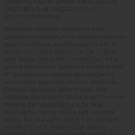
STENGTIS, KAD NT RINKA TEIKTŲ NAUDĄ
VALSTYBEI, O NE OLIGARCHIJAI IR
KORUPCIONIERIAMS.
Nepaisant Ukrainoje vykstančio karo,
gresiančių mokesčių ir net Rusijos keliamos
grėsmės Lietuvai, prognozuojama, kad NT
kainos Lietuvoje ir šiemet kils. Tai iš dalies
nėra blogai, nes skatina investicijas į NT ir
gyvina ekonomiką. Tačiau kai matome, kad
NT įperkamumo rodikliai (atsižvelgiant į
visuomenės pajamas) yra vieni žemesnių
Europos Sąjungoje, galime teigti, kad
Lietuvoje jauna šeima būstui įsigyti turi skirti
didesnę dalį savo pajamų, o tai tikrai
nedžiugina, nes tai reiškia, kad Lietuvoje
šeimų, kurios augina vaikus ir kurias šalies
politikos ir verslo elitas nuolat vadina
valstybės pamatu, ekonominė gerovė