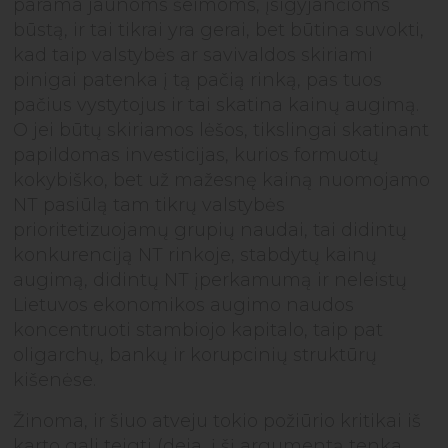
parama jaunoms šeimoms, įsigyjančioms
būstą, ir tai tikrai yra gerai, bet būtina suvokti,
kad taip valstybės ar savivaldos skiriami
pinigai patenka į tą pačią rinką, pas tuos
pačius vystytojus ir tai skatina kainų augimą.
O jei būtų skiriamos lėšos, tikslingai skatinant
papildomas investicijas, kurios formuotų
kokybiško, bet už mažesnę kainą nuomojamo
NT pasiūlą tam tikrų valstybės
prioritetizuojamų grupių naudai, tai didintų
konkurenciją NT rinkoje, stabdytų kainų
augimą, didintų NT įperkamumą ir neleistų
Lietuvos ekonomikos augimo naudos
koncentruoti stambiojo kapitalo, taip pat
oligarchų, bankų ir korupcinių struktūrų
kišenėse.
Žinoma, ir šiuo atveju tokio požiūrio kritikai iš
karto gali teigti (deja, į šį argumentą tenka