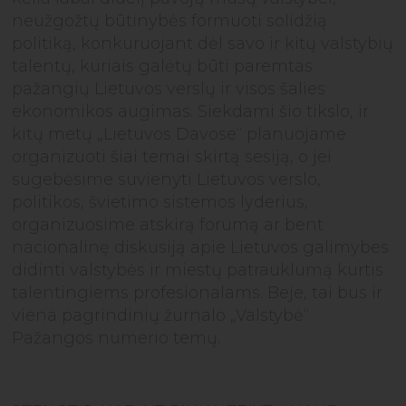
neužgožtų būtinybės formuoti solidžią
politiką, konkuruojant dėl savo ir kitų valstybių
talentų, kuriais galėtų būti paremtas
pažangių Lietuvos verslų ir visos šalies
ekonomikos augimas. Siekdami šio tikslo, ir
kitų metų „Lietuvos Davose“ planuojame
organizuoti šiai temai skirtą sesiją, o jei
sugebėsime suvienyti Lietuvos verslo,
politikos, švietimo sistemos lyderius,
organizuosime atskirą forumą ar bent
nacionalinę diskusiją apie Lietuvos galimybes
didinti valstybės ir miestų patrauklumą kurtis
talentingiems profesionalams. Beje, tai bus ir
viena pagrindinių žurnalo „Valstybė“
Pažangos numerio temų.