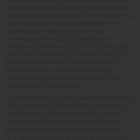
metiniame žurnalo „Valstybė“ numeryje, kurį
vis dar galite rasti prekybos vietose arba mūsų
interneto svetainėje
www.valstybe.eu
, jei
pasienyje su Vladimiro Putino orda
neišnaudosime visų mūsų valstybėje,
versluose ir žmonėse slypinčio kūrybinio bei
ekonominio potencialo, jei tenkinsimės tik
daliniais sprendimais, būsime silpnesni ir
lengvai skaldomi, tad kitą dešimtmetį
smarkiai išaugs grėsmė, kad būtent mes
tapsime kitu Rusijos taikiniu.
Privalome tikslingai veikti, kad taip neatsitiktų
ir būtų priimami ne tik daliniai sprendimai,
bet ir tie, kurių visuma paskatintų Lietuvos
valstybės modernizavimą ir paklotų tvirtą
pamatą ilgalaikiam ekonomikos augimui.
Apie tai komunikuoti privalome tikslingai ir