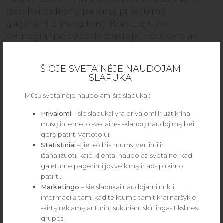
gerokai didesnę paramą piliečiams,
auginantiems vaikus). Nors Lietuvos
demografinė padėtis prastėja, nors verslas
nuolat teigia, kad talentų trūksta ir mums
gresia karas, net ir tai nepaskatina Lietuvos
ŠIOJE SVETAINĖJE NAUDOJAMI
elito žengti Izraelio ar Danijos keliu,
SLAPUKAI
apmokestinant prabangiausius automobilius
Mūsų svetainėje naudojami šie slapukai:
bent jau 30 proc. siekiančiais vertės
mokesčiais. Negana to, nors visi suprantame,
Privalomi
– šie slapukai yra privalomi ir užtikrina
kad Rusija savo karus finansuoja naftos
mūsų interneto svetainės sklandų naudojimą bei
gerą patirtį vartotojui.
pinigais, diskutuojant apie mokesčių sistemos
Statistiniai
– jie leidžia mums įvertinti ir
transformaciją kone mirtina tyla lydi ir šią sritį.
išanalizuoti, kaip klientai naudojasi svetaine, kad
Tarsi mūsų elitui, net ir demonstruojančiam
galėtume pagerinti jos veikimą ir apsipirkimo
patriotizmą, visiškai nerūpėtų, kuriuos Rusijos
patirtį.
karus ateityje finansuos nafta.
Marketingo
– šie slapukai naudojami rinkti
informaciją tam, kad teiktume tam tikrai naršyklei
Belieka konstatuoti, kad tai yra ne
skirtą reklamą ar turinį, sukuriant skirtingas tikslines
atsitiktinumas, o tos pačios informacinės ir
grupes.