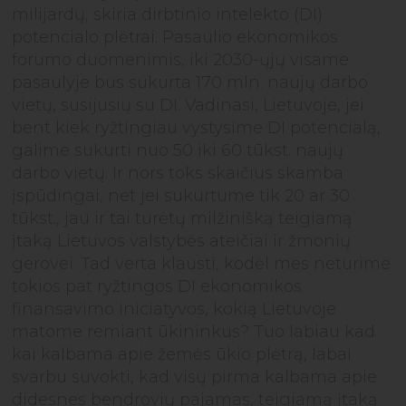
milijardų, skiria dirbtinio intelekto (DI)
potencialo plėtrai. Pasaulio ekonomikos
forumo duomenimis, iki 2030-ųjų visame
pasaulyje bus sukurta 170 mln. naujų darbo
vietų, susijusių su DI. Vadinasi, Lietuvoje, jei
bent kiek ryžtingiau vystysime DI potencialą,
galime sukurti nuo 50 iki 60 tūkst. naujų
darbo vietų. Ir nors toks skaičius skamba
įspūdingai, net jei sukurtume tik 20 ar 30
tūkst., jau ir tai turėtų milžinišką teigiamą
įtaką Lietuvos valstybės ateičiai ir žmonių
gerovei. Tad verta klausti, kodėl mes neturime
tokios pat ryžtingos DI ekonomikos
finansavimo iniciatyvos, kokią Lietuvoje
matome remiant ūkininkus? Tuo labiau kad
kai kalbama apie žemės ūkio plėtrą, labai
svarbu suvokti, kad visų pirma kalbama apie
didesnes bendrovių pajamas, teigiamą įtaką