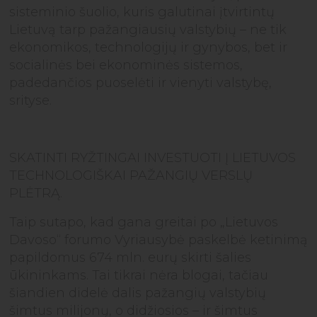
sisteminio šuolio, kuris galutinai įtvirtintų
Lietuvą tarp pažangiausių valstybių – ne tik
ekonomikos, technologijų ir gynybos, bet ir
socialinės bei ekonominės sistemos,
padedančios puoselėti ir vienyti valstybę,
srityse.
SKATINTI RYŽTINGAI INVESTUOTI Į LIETUVOS
TECHNOLOGIŠKAI PAŽANGIŲ VERSLŲ
PLĖTRĄ.
Taip sutapo, kad gana greitai po „Lietuvos
Davoso“ forumo Vyriausybė paskelbė ketinimą
papildomus 674 mln. eurų skirti šalies
ūkininkams. Tai tikrai nėra blogai, tačiau
šiandien didelė dalis pažangių valstybių
šimtus milijonų, o didžiosios – ir šimtus