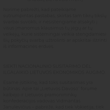
Norime pabrėžti, kad pateikiame
sutrumpintas pastabas, skirtas tam tikrų tikslų
svarbai suvokti, ir nesistengiame atsakyti į
visus įmanomus klausimus tų jėgų ar tų
veikėjų, kurie sistemingai veikia stengdamiesi
šių pokyčių svarbą užtrolinti ar apskritai ištrinti
iš informacinės erdvės.
SIEKTI NACIONALINIO SUSITARIMO DĖL
ILGALAIKIO LIETUVOS EKONOMIKOS AUGIMO.
Esame įsitikinę, kad toks susitarimas yra
būtinas. Apie tai „Lietuvos Davoso“ forume
kalbėjo ir Lietuvos pramonininkų
konfederacijos vadovas Vidmantas
Janulevičius – pabrėžė, kad tiek Vokietija, tiek