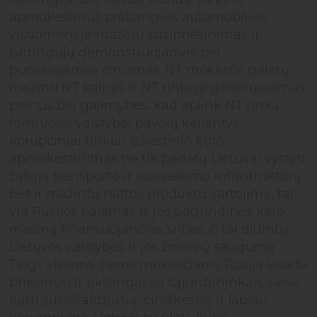
apmokestinus prabangius automobilius
visuomenėje mažėtų susipriešinimas ir
turtingųjų demonstruojamas bei
puoselėjamas cinizmas. NT mokestis galėtų
mažinti NT kainas ir NT rinkoje generuojamus
pelnus bei galimybes, kad aplink NT rinką
formuosis valstybei pavojų keliantys
korupciniai tinklai. Iškastinio kuro
apmokestinimas ne tik padėtų Lietuvai vystyti
žaliąją transporto ir susisiekimo infrastruktūrą,
bet ir mažintų naftos produktų vartojimą, tai
yra Rusijos pajamas iš jos pagrindinės karo
mašiną finansuojančios srities, o tai didintų
Lietuvos valstybės ir jos žmonių saugumą.
Taigi, visiems šiems mokesčiams Rusija visada
priešinosi ir tikslingai su sąjungininkais siekė
kurti susiskaldžiusią, ciniškesnę ir labiau