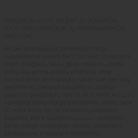
TIKSLINGAI KURTI TALENTUS UGDANČIĄ,
JUOS IŠSAUGANČIĄ IR JŲ PRITRAUKIANČIĄ
VALSTYBĘ.
Jei per artimiausius penkerius metus
sugebėtume sukurti bent 50 tūkst. (turėtume
siekti daugiau) naujų gerai mokamų darbo
vietų visų pirmą aukštą pridėtinę vertę
kuriančiame technologijų sektoriuje, per kitą
dešimtmetį Lietuvos biudžeto ir „Sodros“
pajamos pasipildytų nuo 10 iki 15 mlrd. eurų, o į
vartojimą šalies viduje papildomai įsilietų apie
20 mlrd. eurų. Tai ne tik didintų biudžeto
pajamas, bet ir sustiprintų visus į vartojimą
šalies viduje nukreiptus verslus, pradedant
parduotuvių ir baigiant medicinos