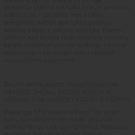
startuolių bei vienaragių) su ydingai
veikiančia sistema susitaiko, prie jos prisitaiko,
o dalis iš jos ir užsidirba, mes ir toliau
stengsimės kalbėti apie tokios politikos
keliamą pavojų ir pokyčių būtinybę. Esame
įsitikinę, kad Rusijos karas Ukrainoje neturėtų
baigtis susitaikymu su nenaudingai Lietuvos
ekonomikai ir pavojingai mūsų valstybei
veikiančiomis sistemomis.
ŽALIOJI EKONOMIKOS TRANSFORMACIJA –
LIETUVOS ŽMONIŲ SAUGIAI ATEIČIAI IR
GEROVEI, O NE RUSIJOS GEROVEI IR KARAMS.
Prabanga, NT ir iškastinis kuras – tai sritys,
kurių apmokestinimas visada labiausiai
domino Rusiją ir jos sąjungininkus. Priežastys
skirtingos, bet tikslas vienas. Tarkim,