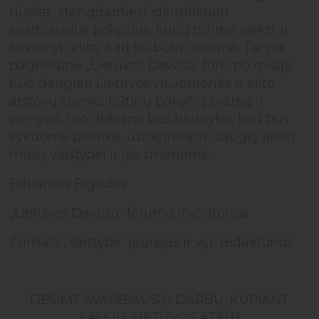
nuolat, stengdamiesi identifikuoti
svarbiausius pokyčius, kurių turime siekti, ir
suvienyti elitą, kad tai būtų daroma. Tai yra
pagrindinė „Lietuvos Davoso“ forumo misija.
Kuo daugiau Lietuvos visuomenės ir elito
atstovų suvoks būtinų pokyčių svarbą ir
vienysis, tuo didesnė bus tikimybė, kad bus
vykdoma politika, užtikrinsianti saugią ateitį
mūsų valstybei ir jos žmonėms.
Eduardas Eigirdas
„Lietuvos Davoso“ forumo iniciatorius
Žurnalo „Valstybė“ įkūrėjas ir vyr. redaktorius
DEŠIMT SVARBIAUSIŲ DARBŲ, KURIANT
SAUGIĄ LIETUVOS ATEITĮ